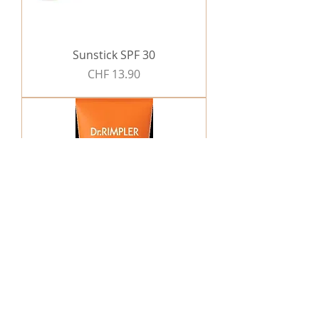
Sunstick SPF 30
Preis
CHF 13.90
After Sun Balm