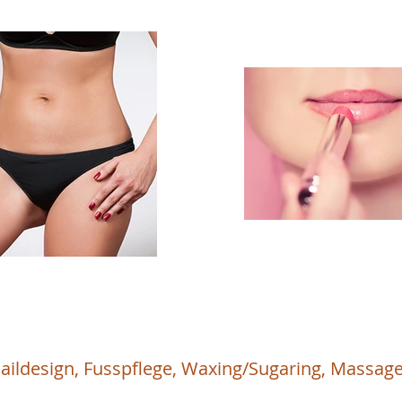
aildesign, Fusspflege, Waxing/Sugaring, Massag