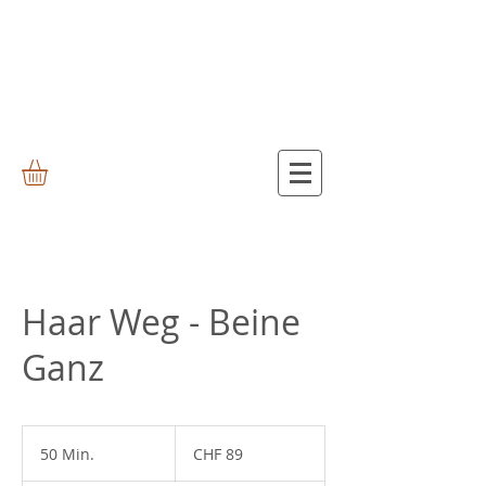
Haar Weg - Beine
Ganz
89
Schweizer
50 Min.
5
CHF 89
Franken
0