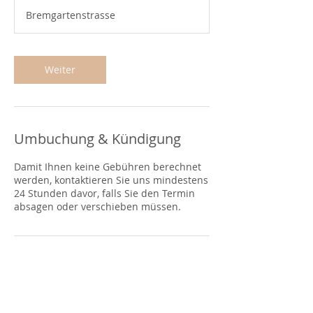
M
Bremgartenstrasse
i
n
.
Weiter
Umbuchung & Kündigung
Damit Ihnen keine Gebühren berechnet
werden, kontaktieren Sie uns mindestens
24 Stunden davor, falls Sie den Termin
absagen oder verschieben müssen.
Kontaktangaben
Bremgartenstrasse 11, 5634
Merenschwand, AG, Schweiz