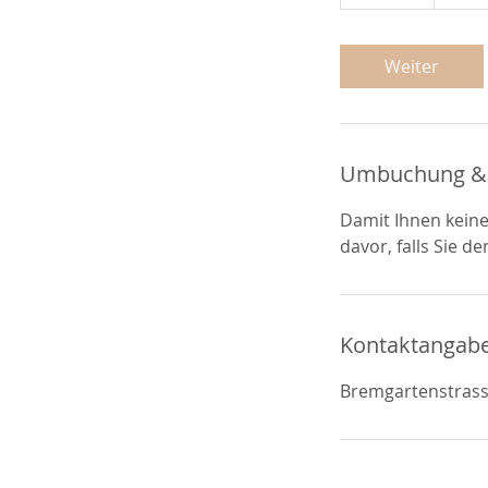
5
M
i
Weiter
n
.
Umbuchung &
Damit Ihnen kein
davor, falls Sie 
Kontaktangab
Bremgartenstrass