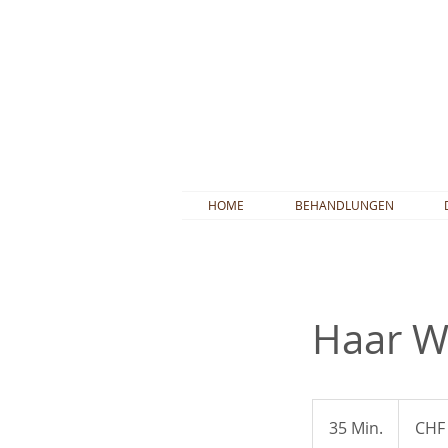
HOME
BEHANDLUNGEN
Haar W
55
Schweizer
35 Min.
3
CHF
Franken