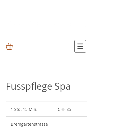
Fusspflege Spa
85
Schweizer
1 Std. 15 Min.
1
CHF 85
Franken
S
t
Bremgartenstrasse
d