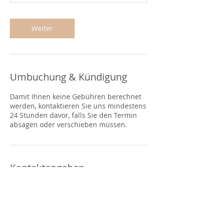
1
5
M
Weiter
i
n
.
Umbuchung & Kündigung
Damit Ihnen keine Gebühren berechnet
werden, kontaktieren Sie uns mindestens
24 Stunden davor, falls Sie den Termin
absagen oder verschieben müssen.
Kontaktangaben
Bremgartenstrasse 11, 5634
Merenschwand, AG, Schweiz