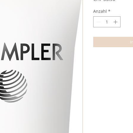
Anzahl
*
I