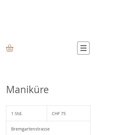
Maniküre
75
Schweizer
1 Std.
1
CHF 75
Franken
S
t
Bremgartenstrasse
d