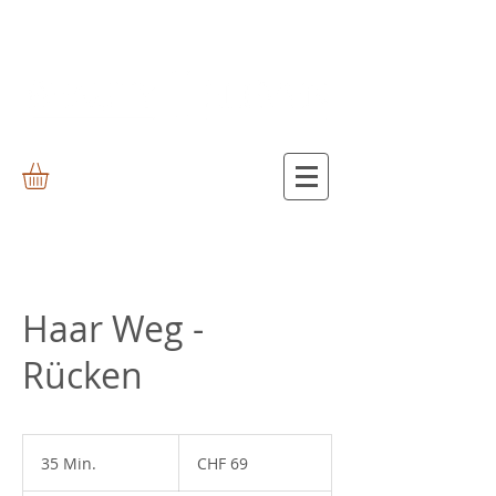
Haar Weg -
Rücken
69
Schweizer
35 Min.
3
CHF 69
Franken
5