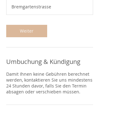
M
Bremgartenstrasse
i
n
.
Weiter
Umbuchung & Kündigung
Damit Ihnen keine Gebühren berechnet
werden, kontaktieren Sie uns mindestens
24 Stunden davor, falls Sie den Termin
absagen oder verschieben müssen.
Kontaktangaben
Bremgartenstrasse 11, 5634
Merenschwand, AG, Schweiz